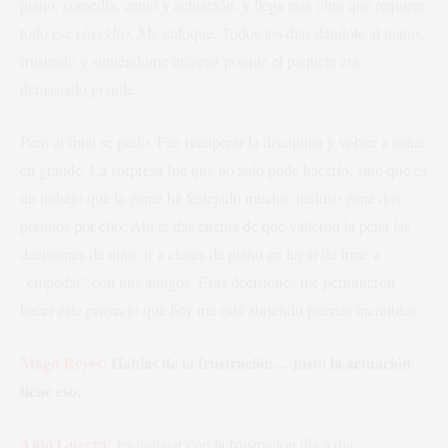
piano, comedia, canto y actuación, y llega esta obra que requiere
todo ese
checklist
. Me enfoqué. Todos los días dándole al piano,
frustrado y sintiéndome incapaz porque el paquete era
demasiado grande.
Pero al final se pudo. Fue recuperar la disciplina y volver a soñar
en grande. La sorpresa fue que no solo pude hacerlo, sino que es
un trabajo que la gente ha festejado mucho; incluso gané dos
premios por ello. Ahí te das cuenta de que valieron la pena las
decisiones de niño: ir a clases de piano en lugar de irme a
“empedar” con mis amigos. Esas decisiones me permitieron
hacer este proyecto que hoy me está abriendo puertas increíbles.
Mago Reyes:
Hablas de la frustración… justo la actuación
tiene eso.
Aldo Guerra:
Es trabajar con la frustración día a día.