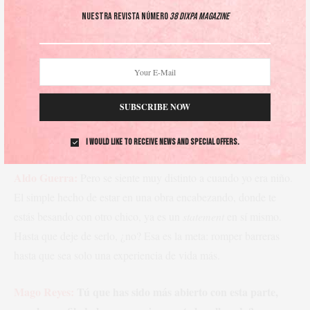
Mago Reyes:
Siento que hubo un momento donde se nos
Nuestra revista número
38 DIXPA Magazine
exigió cierta perfección moral.
Aldo Guerra:
¡Exacto! O el “solo si son una pareja perfecta”.
Chica, eso no existe. Que enseñen una pareja perfecta entre
heteros primero…
SUBSCRIBE NOW
Mago Reyes:
Lejos estamos.
I would like to receive news and special offers.
Aldo Guerra:
Pero se siente muy distinto a cuando yo era niño.
El simple hecho de estar en una obra encabezando, donde te
estás besando con otro chico, ya es un
statement
en sí mismo.
Hasta que deje de serlo, ¿no? Esa es la meta: romper barreras
hasta que sea solo una experiencia de vida más.
Mago Reyes:
Tú que has sido más abierto con esta parte,