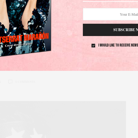
MUSICA
10 años armando a
SUBSCRIBE 
I would like to receive new
os MEXICANOS
0 COMMENTS
S