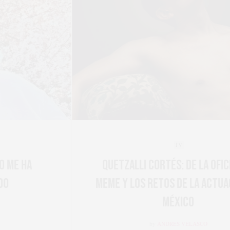
TV
Quetzalli Cortés: de La Oficina al
meme y los retos de la actuación en
México
by
ANDRES VELASCO