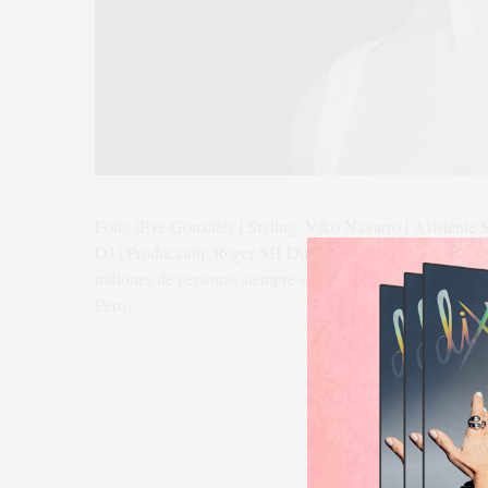
Foto: iEve González | Styling: Viko Navarro | Asistente S
OJ | Producción: Roger SH Durante casi cuatro décadas, 
millones de personas siempre será "La Nena"; para otras,
Pero…
RE