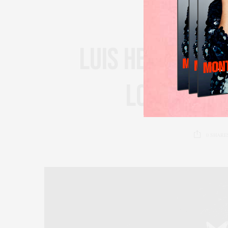
LUIS HEREDIA, 
los músic
0
SHARE