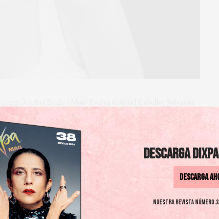
tyling: Jezabel Emily | Mua: Evelyn García | Cabello: Salvatore
Andrea Torre ha interpretado decenas de personajes. Para
 la villana que recientemente sorprendió en Corazón de Oro.
AD MORE
Descarga DIXPA
Descarga AH
Nuestra revista número
3