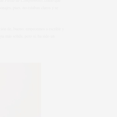
 de
Fiesta de Compromiso
, como que
onajes, pues, no estaban claros y se
ción de, bueno, empecemos a escribir y
ia más sólida, pero sí, ha sido un