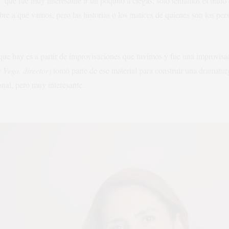
 que fue muy interesante ir un poquito a ciegas, solo teníamos el título
bre a qué vamos, pero las historias o los matices de quienes son los pers
que hay es a partir de improvisaciones que tuvimos y fue una improvisa
 Vega, director)
tomó parte de ese material para construir una dramaturg
nal, pero muy interesante.