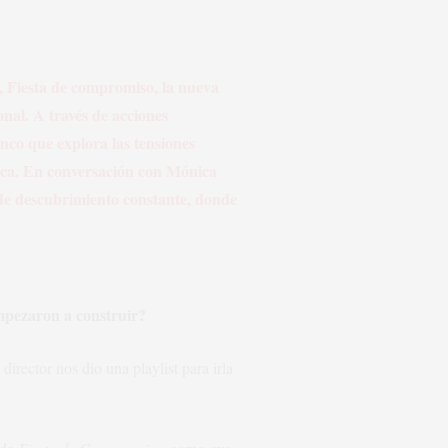
a, Fiesta de compromiso, la nueva
nal. A través de acciones
nco que explora las tensiones
nica. En conversación con Mónica
 de descubrimiento constante, donde
mpezaron a construir?
irector nos dio una playlist para irla