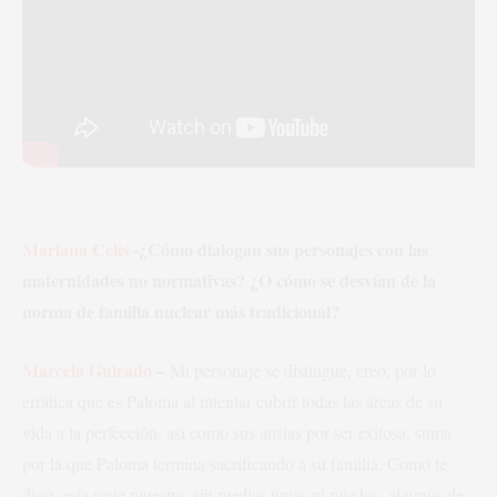
Mariana Celis
-¿Cómo dialogan sus personajes con las
maternidades no normativas? ¿O cómo se desvían de la
norma de familia nuclear más tradicional?
Marcela Guirado
–
Mi personaje se distingue, creo, por lo
errática que es Paloma al intentar cubrir todas las áreas de su
vida a la perfección, así como sus ansias por ser exitosa, suma
por la que Paloma termina sacrificando a su familia. Como te
digo, esta serie muestra, sin medias tintas ni miedos, algunos de