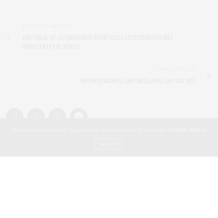
PREVIOUS ARTICLE
Ana Emilia: de los unboxings infantiles a los escenarios más
importantes de México
NEXT ARTICLE
Valiendo Madres, una charla con Lidia San José
Cookie Policy
Our site uses cookies. Learn more about our use of cookies:
ACCEPT