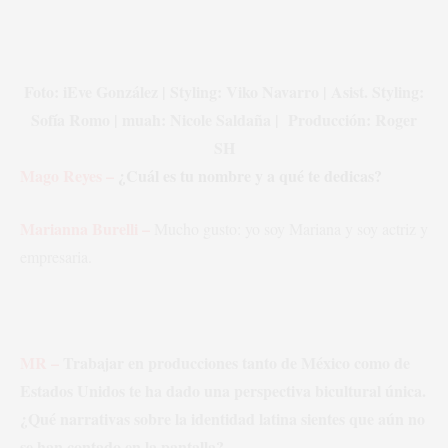
Foto: iEve González | Styling: Viko Navarro | Asist. Styling:
Sofía Romo | muah: Nicole Saldaña | Producción: Roger
SH
Mago Reyes –
¿Cuál es tu nombre y a qué te dedicas?
Marianna Burelli –
Mucho gusto: yo soy Mariana y soy actriz y
empresaria.
MR –
Trabajar en producciones tanto de México como de
Estados Unidos te ha dado una perspectiva bicultural única.
¿Qué narrativas sobre la identidad latina sientes que aún no
se han contado en la pantalla?