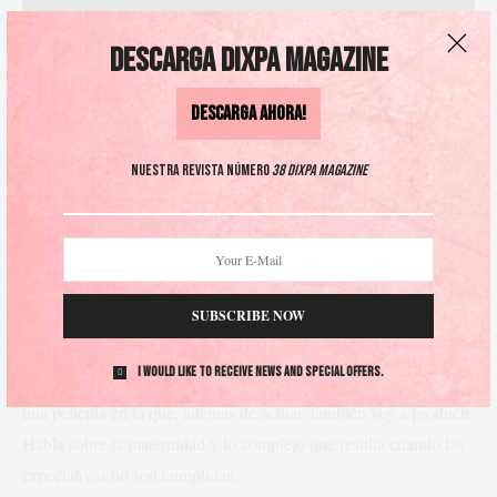
Descarga DIXPA Magazine
Descarga AHORA!
Nuestra revista número
38 DIXPA Magazine
MR –
¿Cuál ha sido el proyecto que más te ha confrontado
SUBSCRIBE NOW
emocionalmente y por qué?
I would like to receive news and special offers.
Marianna Burelli –
Uno para el que me estoy preparando: es
una película en la que, además de actuar, también voy a producir.
Habla sobre la maternidad y lo complejo que resulta cuando las
expectativas no son cumplidas.