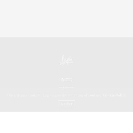
INICIO
CINEMA
Cookie Policy
Our site uses cookies. Learn more about our use of cookies:
TEATRO
ACCEPT
SERIES
MUSICA
ARTE
DISIDENCIA